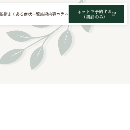
ネットで予約する
挨拶
よくある症状一覧
施術内容
コラム
(初診のみ)
？